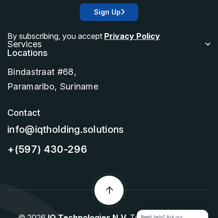
Sign Up
By subscribing, you accept
Privacy Policy
Services
Locations
Bindastraat #68,
Paramaribo, Suriname
Contact
info@iqtholding.solutions
+(597) 430-296
© 2026
IQ Technologies N.V.
Todos los derechos
Need help? Ask our