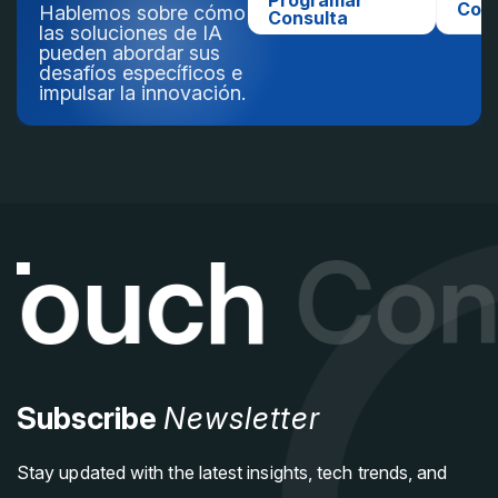
Programar
Con
Hablemos sobre cómo
Consulta
las soluciones de IA
pueden abordar sus
desafíos específicos e
impulsar la innovación.
Touch
Cont
Subscribe
Newsletter
Stay updated with the latest insights, tech trends, and