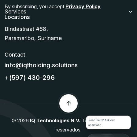
By subscribing, you accept
Privacy Policy
Services
Locations
Bindastraat #68,
Paramaribo, Suriname
Contact
info@iqtholding.solutions
+(597) 430-296
© 2026
IQ Technologies N.V.
Todos los derechos
Need help? Ask our
assistant.
reservados.